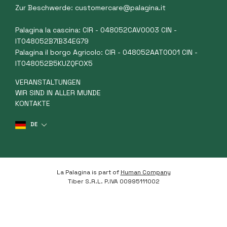
Zur Beschwerde:
customercare@palagina.it
Palagina la cascina: CIR - 048052CAV0003 CIN -
IT048052B7IB34EG79
Palagina il borgo Agricolo: CIR - 048052AAT0001 CIN -
IT048052B5KUZQFOX5
VERANSTALTUNGEN
WIR SIND IN ALLER MUNDE
KONTAKTE
DE
La Palagina is part of
Human Company
Tiber S.R.L. P.IVA 00995111002